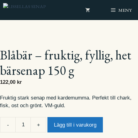
Hoppa
MENY
till
innehåll
Blåbär – fruktig, fyllig, het
bärsenap 150 g
122,00
kr
Fruktig stark senap med kardemumma. Perfekt till chark,
fisk, ost och grönt. VM-guld.
Lägg till i varukorg
Blåbär
-