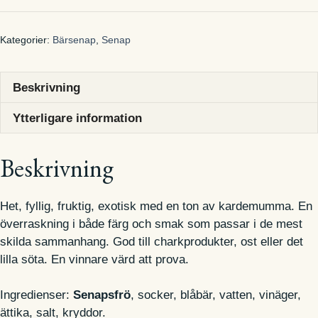
fruktig,
fyllig,
Kategorier:
Bärsenap
,
Senap
het
bärsenap
150
Beskrivning
g
Ytterligare information
mängd
Beskrivning
Het, fyllig, fruktig, exotisk med en ton av kardemumma. En
överraskning i både färg och smak som passar i de mest
skilda sammanhang. God till charkprodukter, ost eller det
lilla söta. En vinnare värd att prova.
Ingredienser:
Senapsfrö
, socker, blåbär, vatten, vinäger,
ättika, salt, kryddor.