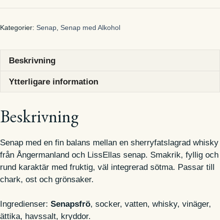
fruktig
och
Kategorier:
Senap
,
Senap med Alkohol
fyllig
whiskysenap
150
Beskrivning
g
Ytterligare information
mängd
Beskrivning
Senap med en fin balans mellan en sherryfatslagrad whisky
från Ångermanland och LissEllas senap. Smakrik, fyllig och
rund karaktär med fruktig, väl integrerad sötma. Passar till
chark, ost och grönsaker.
Ingredienser:
Senapsfrö
, socker, vatten, whisky, vinäger,
ättika, havssalt, kryddor.