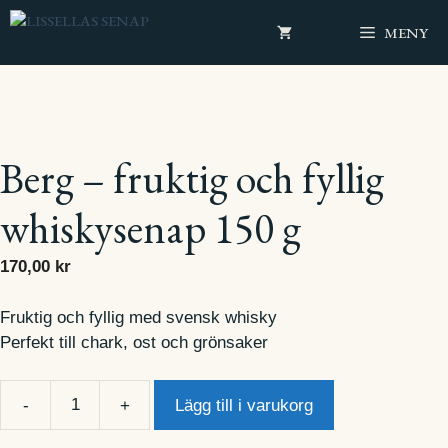
Hoppa
MENY
till
innehåll
Berg – fruktig och fyllig
whiskysenap 150 g
170,00
kr
Fruktig och fyllig med svensk whisky
Perfekt till chark, ost och grönsaker
Lägg till i varukorg
Berg
-